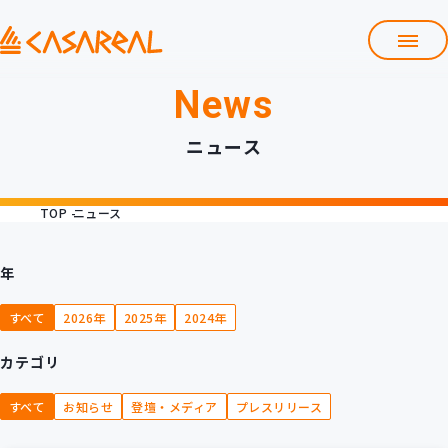
News
TOP
カサレアルについて
ニュース
会社情報
サービス
TOP
ニュース
プロダクト開発支援
クラウド導入支援
Git導入支援
年
システム構築支援
すべて
2026年
2025年
2024年
研修サービス
カテゴリ
定型コース
新入社員コース
すべて
お知らせ
登壇・メディア
プレスリリース
カスタマイズコース
教材購入