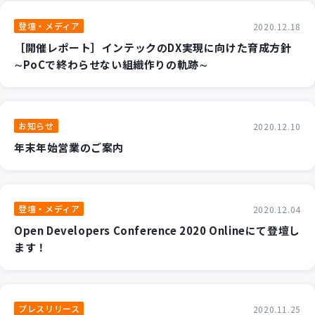
新規開発サービス
登壇・メディア
2020.12.18
パッケージ開発
［開催レポート］インテックのDX実現に向けた育成方針
∼PoCで終わらせない組織作りの軌跡∼
導入事例
イベント・セミナー
ニュース
お知らせ
2020.12.10
採用情報
年末年始営業のご案内
Contact
登壇・メディア
2020.12.04
Open Developers Conference 2020 Onlineにて登壇し
ます！
プレスリリース
2020.11.25