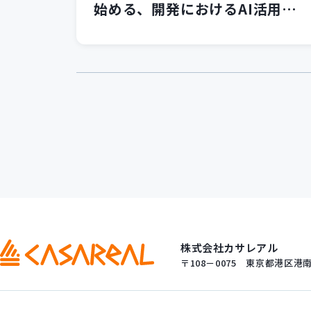
始める、開発におけるAI活用の
第一歩」セミナーを開催いたし
ました！
株式会社カサレアル
〒108－0075
東京都港区港南一