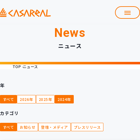
News
TOP
カサレアルについて
ニュース
会社情報
サービス
TOP
ニュース
プロダクト開発支援
クラウド導入支援
Git導入支援
年
システム構築支援
すべて
2026年
2025年
2024年
研修サービス
カテゴリ
定型コース
新入社員コース
すべて
お知らせ
登壇・メディア
プレスリリース
カスタマイズコース
教材購入