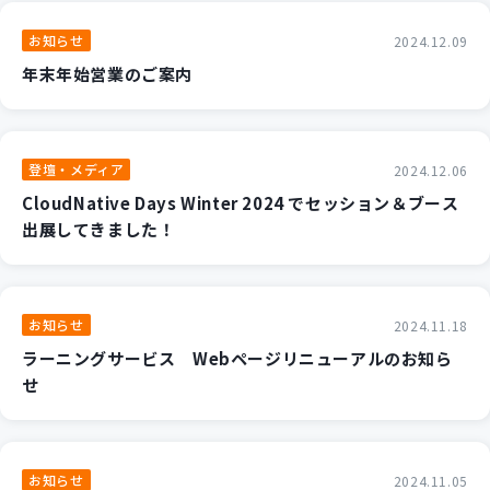
新規開発サービス
お知らせ
2024.12.09
パッケージ開発
年末年始営業のご案内
導入事例
イベント・セミナー
登壇・メディア
2024.12.06
ニュース
CloudNative Days Winter 2024 でセッション＆ブース
採用情報
出展してきました！
Contact
お知らせ
2024.11.18
ラーニングサービス Webページリニューアルのお知ら
せ
お知らせ
2024.11.05