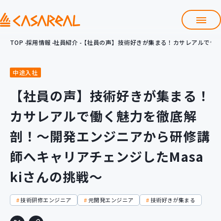
TOP
採用情報
社員紹介
【社員の声】技術好きが集まる！カサレアルで働く
採用情報TOP
会社紹介資料
よくある質問
中途入社
【社員の声】技術好きが集まる！
募集職種
カサレアルで働く魅力を徹底解
働くメリット
社員紹介
剖！～開発エンジニアから研修講
数字で見るカサレアル
師へキャリアチェンジしたMasa
Entry
求人一覧・エントリー
kiさんの挑戦～
技術研修エンジニア
元開発エンジニア
技術好きが集まる