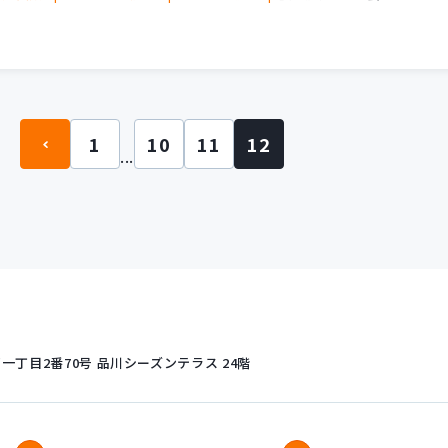
1
10
11
12
...
丁目2番70号
品川シーズンテラス 24階