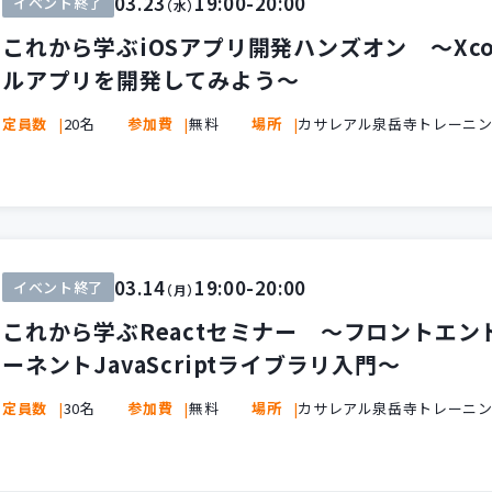
03.23
19:00-20:00
イベント終了
（水）
これから学ぶiOSアプリ開発ハンズオン ～Xcod
ルアプリを開発してみよう～
定員数
20名
参加費
無料
場所
カサレアル泉岳寺トレーニ
03.14
19:00-20:00
イベント終了
（月）
これから学ぶReactセミナー ～フロントエ
ーネントJavaScriptライブラリ入門～
定員数
30名
参加費
無料
場所
カサレアル泉岳寺トレーニ