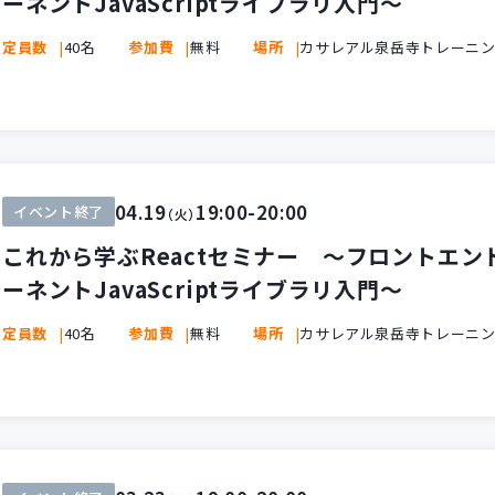
ーネントJavaScriptライブラリ入門～
定員数
40名
参加費
無料
場所
カサレアル泉岳寺トレーニ
04.19
19:00-20:00
イベント終了
（火）
これから学ぶReactセミナー ～フロントエ
ーネントJavaScriptライブラリ入門～
定員数
40名
参加費
無料
場所
カサレアル泉岳寺トレーニ