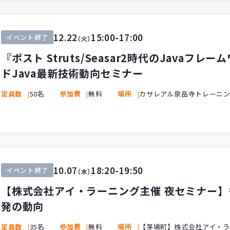
12.22
15:00-17:00
イベント終了
（火）
『ポスト Struts/Seasar2時代のJava
ドJava最新技術動向セミナー
定員数
50名
参加費
無料
場所
カサレアル泉岳寺トレーニ
10.07
18:20-19:50
イベント終了
（水）
【株式会社アイ・ラーニング主催 夜セミナー
発の動向
定員数
35名
参加費
無料
場所
【茅場町】株式会社アイ・ラ