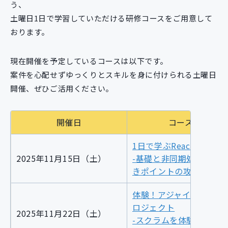
う、
新規開発サービス
土曜日1日で学習していただける研修コースをご用意して
パッケージ開発
おります。
現在開催を予定しているコースは以下です。
導入事例
イベント・セミナー
案件を心配せずゆっくりとスキルを身に付けられる土曜日
ニュース
開催、ぜひご活用ください。
採用情報
開催日
Contact
コース名
1日で学ぶReact
2025年11月15日（土）
-基礎と非同期処理、つ
きポイントの攻略-
体験！アジャイルな開発
ロジェクト
2025年11月22日（土）
-スクラムを体験してみ