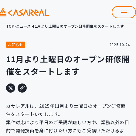
TOP
ニュース
11月より土曜日のオープン研修開催をスタートします
TOP
カサレアルについて
お知らせ
2025.10.24
会社情報
サービス
11月より土曜日のオープン研修開
プロダクト開発支援
催をスタートします
クラウド導入支援
Git導入支援
システム構築支援
研修サービス
カサレアルは、2025年11月より土曜日のオープン研修開
定型コース
新入社員コース
催をスタートいたします。
案件対応により平日のご受講が難しい方や、業務以外の目
カスタマイズコース
教材購入
的で開発技術を身に付けたい方にもご受講いただけるよ