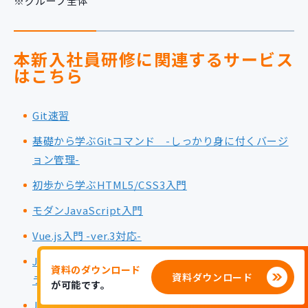
※グループ全体
本新入社員研修に関連するサービス
はこちら
Git速習
基礎から学ぶGitコマンド -しっかり身に付くバージ
ョン管理-
初歩から学ぶHTML5/CSS3入門
モダンJavaScript入門
Vue.js入門 -ver.3対応-
Javaプログラミング入門 -オブジェクト指向プログ
資料のダウンロード
資料ダウンロード
ラミングの基本をマスター
が可能です。
Javaプログラミング基礎 -開発現場を見据えた次の