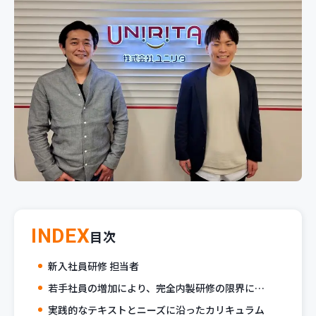
新規開発サービス
パッケージ開発
導入事例
イベント・セミナー
ニュース
採用情報
Contact
INDEX
目次
新入社員研修 担当者
若手社員の増加により、完全内製研修の限界に…
実践的なテキストとニーズに沿ったカリキュラム