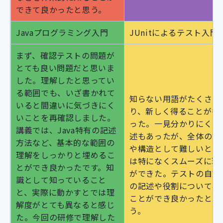
できて良かったと思う。
Javaプログラミング入門
JUnitによるテスト入門
まず、確認テストの問題が
とても良い問題だと思いま
した。理解したと思ってい
る範囲でも、いざ書かれて
知らない用語がたくさん
いると間違いに気づきにく
り、新しく得ることが多
いことを再確認しました。
った。一見分かりにくい
講義では、Java特有の記述
述もあったが、全体の記
方法など、基本的な範囲の
や構造として難しいとこ
理解をしっかりと埋めるこ
は特になくスムーズに理
とができ良かったです。知
ができた。テストの自動
識として知っていること
の記述や役割について学
と、実際に動かすとでは理
ことができ良かったと思
解度がとても異なると感じ
う。
た。今回の研修で理解した