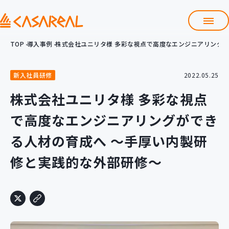
TOP
導入事例
株式会社ユニリタ様 多彩な視点で高度なエンジニアリング
TOP
カサレアルについて
新入社員研修
2022.05.25
会社情報
サービス
株式会社ユニリタ様 多彩な視点
プロダクト開発支援
で高度なエンジニアリングができ
クラウド導入支援
Git導入支援
る人材の育成へ ～手厚い内製研
システム構築支援
修と実践的な外部研修～
研修サービス
定型コース
新入社員コース
カスタマイズコース
教材購入