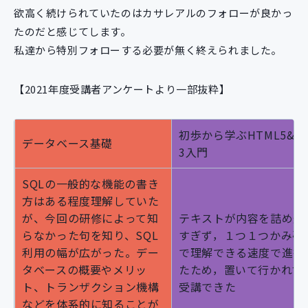
欲高く続けられていたのはカサレアルのフォローが良かっ
たのだと感じてします。
私達から特別フォローする必要が無く終えられました。
【2021年度受講者アンケートより一部抜粋】
初歩から学ぶHTML5&CS
データベース基礎
3入門
SQLの一般的な機能の書き
方はある程度理解していた
が、今回の研修によって知
テキストが内容を詰め込
らなかった句を知り、SQL
すぎず，１つ１つかみ砕
利用の幅が広がった。デー
で理解できる速度で進行
タベースの概要やメリッ
たため，置いて行かれず
ト、トランザクション機構
受講できた
などを体系的に知ることが